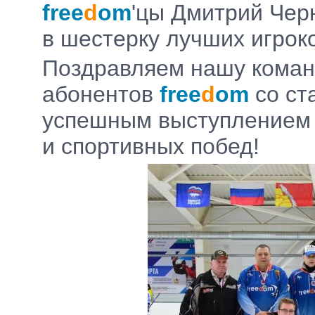
free
d
om
'цы Дмитрий Чер
в шестерку лучших игроко
Поздравляем нашу коман
абонентов
free
d
om
со ст
успешным выступлением
и спортивных побед!